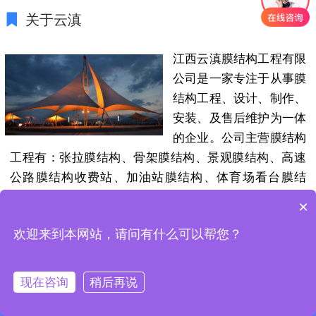
关于云滇
江西云滇膜结构工程有限
公司是一家专注于从事膜
结构工程、设计、制作、
安装、及售后维护为一体
的企业。公司主营膜结构
工程有：张拉膜结构、骨架膜结构、景观膜结构、高速
公路膜结构收费站、加油站膜结构、体育场看台膜结
构、膜结构停车棚、遮阳膜结构设施、住宅小区门头膜
×
结构（挑檐）、商店门头膜结构（挑檐）、膜结构仓
欢迎来到本网站，请问有什么可以帮您？
库、天桥连廊膜结构、公交车站膜结构等......
点击了解更
多
现在咨询
稍后再说
QQ客服
电话咨询
在线留言
分享
首页
客户案例